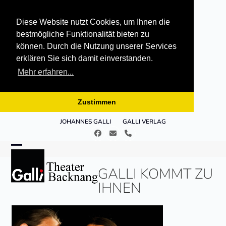
Diese Website nutzt Cookies, um Ihnen die
bestmögliche Funktionalität bieten zu
können. Durch die Nutzung unserer Services
erklären Sie sich damit einverstanden.
Mehr erfahren...
Zustimmen
Skip
JOHANNES GALLI
GALLI VERLAG
to
Facebook
E-
Telefon
content
Mail
Open
Close
GALLI KOMMT ZU
mobile
mobile
IHNEN
menu
menu
Use
the