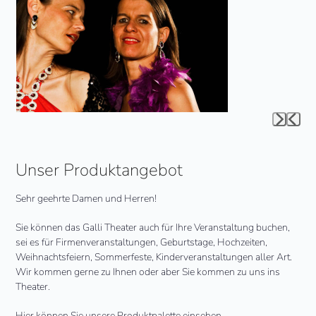
left
and
right
arrow
keys
to
access
the
Press
carousel
escape
navigation
to
buttons
go
Unser Produktangebot
to
the
Sehr geehrte Damen und Herren!
first
slide
Sie können das Galli Theater auch für Ihre Veranstaltung buchen,
sei es für Firmenveranstaltungen, Geburtstage, Hochzeiten,
Weihnachtsfeiern, Sommerfeste, Kinderveranstaltungen aller Art.
Wir kommen gerne zu Ihnen oder aber Sie kommen zu uns ins
Theater.
Hier können Sie unsere Produktpalette einsehen.