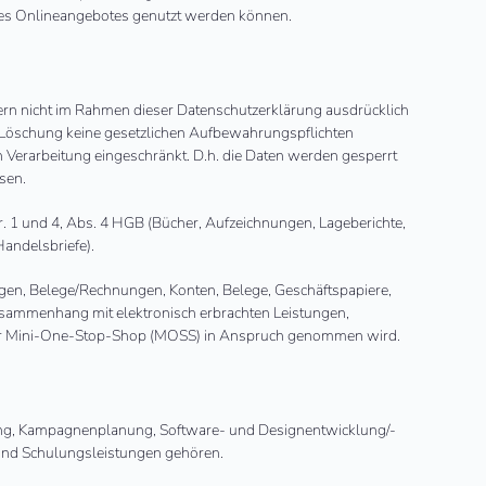
eses Onlineangebotes genutzt werden können.
ern nicht im Rahmen dieser Datenschutzerklärung ausdrücklich
r Löschung keine gesetzlichen Aufbewahrungspflichten
en Verarbeitung eingeschränkt. D.h. die Daten werden gesperrt
sen.
. 1 und 4, Abs. 4 HGB (Bücher, Aufzeichnungen, Lageberichte,
andelsbriefe).
gen, Belege/Rechnungen, Konten, Belege, Geschäftspapiere,
usammenhang mit elektronisch erbrachten Leistungen,
 der Mini-One-Stop-Shop (MOSS) in Anspruch genommen wird.
tung, Kampagnenplanung, Software- und Designentwicklung/-
und Schulungsleistungen gehören.