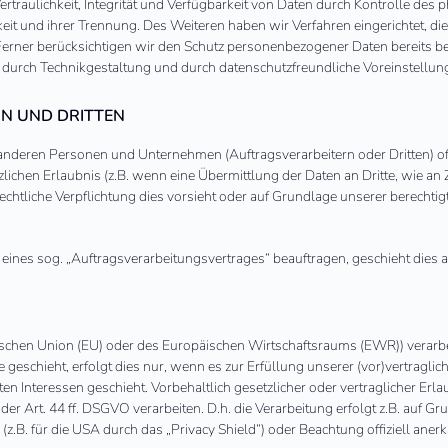
aulichkeit, Integrität und Verfügbarkeit von Daten durch Kontrolle des p
rkeit und ihrer Trennung. Des Weiteren haben wir Verfahren eingerichtet,
Ferner berücksichtigen wir den Schutz personenbezogener Daten bereits 
 durch Technikgestaltung und durch datenschutzfreundliche Voreinstellun
N UND DRITTEN
deren Personen und Unternehmen (Auftragsverarbeitern oder Dritten) offen
lichen Erlaubnis (z.B. wenn eine Übermittlung der Daten an Dritte, wie an 
e rechtliche Verpflichtung dies vorsieht oder auf Grundlage unserer berechti
e eines sog. „Auftragsverarbeitungsvertrages“ beauftragen, geschieht dies
opäischen Union (EU) oder des Europäischen Wirtschaftsraums (EWR)) vera
 geschieht, erfolgt dies nur, wenn es zur Erfüllung unserer (vor)vertraglic
en Interessen geschieht. Vorbehaltlich gesetzlicher oder vertraglicher Erla
r Art. 44 ff. DSGVO verarbeiten. D.h. die Verarbeitung erfolgt z.B. auf Gr
.B. für die USA durch das „Privacy Shield“) oder Beachtung offiziell anerk