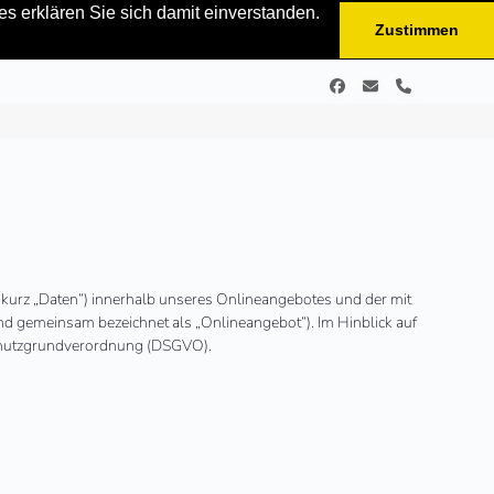
s erklären Sie sich damit einverstanden.
Zustimmen
Facebook
E-
Telefon
Mail
kurz „Daten“) innerhalb unseres Onlineangebotes und der mit
nd gemeinsam bezeichnet als „Onlineangebot“). Im Hinblick auf
enschutzgrundverordnung (DSGVO).