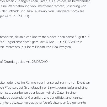
hysischen Zugangs zu den Daten, als auch des sie betreffenden
 die eine Wahrnehmung von Betroffenenrechten, Löschung von
bei der Entwicklung, bzw. Auswahl von Hardware, Software
gen (Art. 25 DSGVO).
baren, sie an diese übermitteln oder ihnen sonst Zugriff auf
Zahlungsdienstleister, gem. Art. 6 Abs. 1 lit. b DSGVO zur
gten Interessen (z.B. beim Einsatz von Beauftragten,
 auf Grundlage des Art. 28 DSGVO.
rbeiten oder dies im Rahmen der Inanspruchnahme von Diensten
hen Pflichten, auf Grundlage Ihrer Einwilligung, aufgrund einer
ubnisse, verarbeiten oder lassen wir die Daten in einem
undlage besonderer Garantien, wie der offiziell anerkannten
annter spezieller vertraglicher Verpflichtungen (so genannte