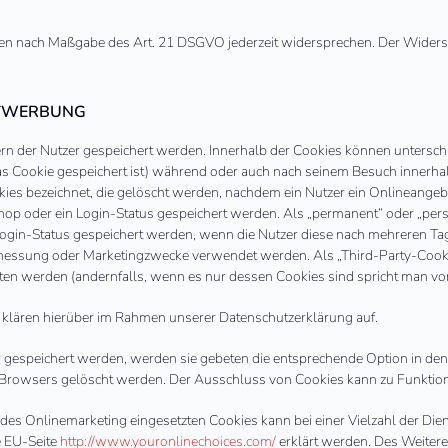
Daten nach Maßgabe des Art. 21 DSGVO jederzeit widersprechen. Der Wider
KTWERBUNG
ern der Nutzer gespeichert werden. Innerhalb der Cookies können untersch
s Cookie gespeichert ist) während oder auch nach seinem Besuch innerha
ies bezeichnet, die gelöscht werden, nachdem ein Nutzer ein Onlineangebo
shop oder ein Login-Status gespeichert werden. Als „permanent“ oder „per
 Login-Status gespeichert werden, wenn die Nutzer diese nach mehreren T
enmessung oder Marketingzwecke verwendet werden. Als „Third-Party-Cooki
en werden (andernfalls, wenn es nur dessen Cookies sind spricht man von 
klären hierüber im Rahmen unserer Datenschutzerklärung auf.
r gespeichert werden, werden sie gebeten die entsprechende Option in den
 Browsers gelöscht werden. Der Ausschluss von Cookies kann zu Funktio
es Onlinemarketing eingesetzten Cookies kann bei einer Vielzahl der Diens
e EU-Seite
http://www.youronlinechoices.com/
erklärt werden. Des Weitere