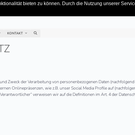
tionalität bieten zu können. Durch die Nutzung unserer Service
KONTAKT
TZ
ng und Zweck der Verarbeitung von personenbezogenen Daten (nachfolgend 
rnen Onlinepräsenzen, wie z.B. unser Social Media Profile auf (nachfolge
r „Verantwortlicher“ verweisen wir auf die Definitionen im Art. 4 der Dat