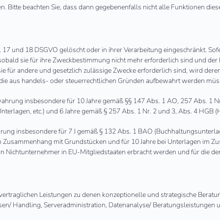
n. Bitte beachten Sie, dass dann gegebenenfalls nicht alle Funktionen di
 17 und 18 DSGVO gelöscht oder in ihrer Verarbeitung eingeschränkt. Sof
sobald sie für ihre Zweckbestimmung nicht mehr erforderlich sind und de
ie für andere und gesetzlich zulässige Zwecke erforderlich sind, wird der
en, die aus handels- oder steuerrechtlichen Gründen aufbewahrt werden müs
wahrung insbesondere für 10 Jahre gemäß §§ 147 Abs. 1 AO, 257 Abs. 1 Nr
erlagen, etc.) und 6 Jahre gemäß § 257 Abs. 1 Nr. 2 und 3, Abs. 4 HGB (H
ahrung insbesondere für 7 J gemäß § 132 Abs. 1 BAO (Buchhaltungsunterla
 im Zusammenhang mit Grundstücken und für 10 Jahre bei Unterlagen im Z
an Nichtunternehmer in EU-Mitgliedstaaten erbracht werden und für die
vertraglichen Leistungen zu denen konzeptionelle und strategische Bera
n/ Handling, Serveradministration, Datenanalyse/ Beratungsleistungen 