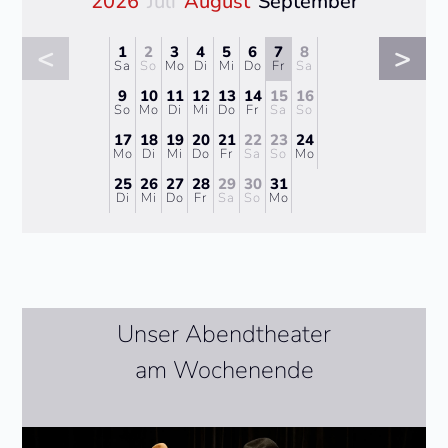
2026
Juli
August
September
<
>
1
2
3
4
5
6
7
8
Sa
So
Mo
Di
Mi
Do
Fr
Sa
9
10
11
12
13
14
15
16
So
Mo
Di
Mi
Do
Fr
Sa
So
17
18
19
20
21
22
23
24
Mo
Di
Mi
Do
Fr
Sa
So
Mo
25
26
27
28
29
30
31
Di
Mi
Do
Fr
Sa
So
Mo
Unser Abendtheater
am Wochenende