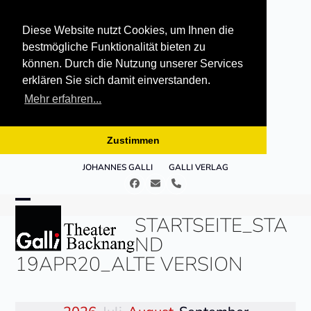
Diese Website nutzt Cookies, um Ihnen die
bestmögliche Funktionalität bieten zu
können. Durch die Nutzung unserer Services
erklären Sie sich damit einverstanden.
Mehr erfahren...
Zustimmen
Skip
JOHANNES GALLI
GALLI VERLAG
to
Facebook
E-
Telefon
content
Mail
Open
Close
STARTSEITE_STA
mobile
mobile
ND
menu
menu
19APR20_ALTE VERSION