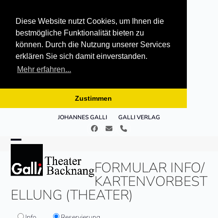
Diese Website nutzt Cookies, um Ihnen die
bestmögliche Funktionalität bieten zu
können. Durch die Nutzung unserer Services
erklären Sie sich damit einverstanden.
Mehr erfahren...
Zustimmen
Skip
JOHANNES GALLI
GALLI VERLAG
to
Facebook
E-
Telefon
content
Mail
Open
Close
FORMULAR INFO/
mobile
mobile
KARTENVORBEST
menu
menu
ELLUNG (THEATER)
Info
Reservierung