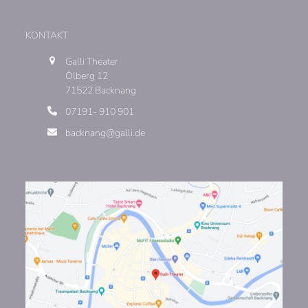
KONTAKT
Galli Theater
Ölberg 12
71522 Backnang
07191- 910 901
backnang@galli.de