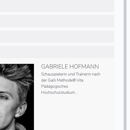
GABRIELE HOFMANN
Schaus­piel­erin und Train­erin nach
der Galli Methode® Vita
Pädagogisches
Hochschulstudium…