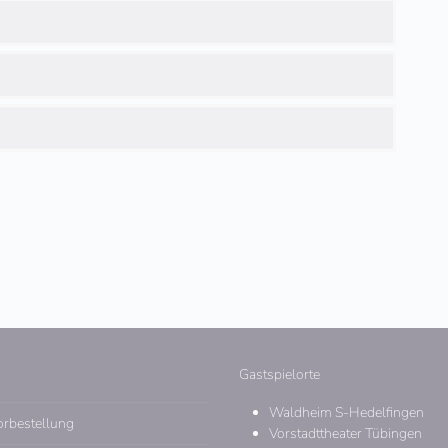
Gastspielorte
Waldheim S-Hedelfingen
orbestellung
Vorstadttheater Tübingen