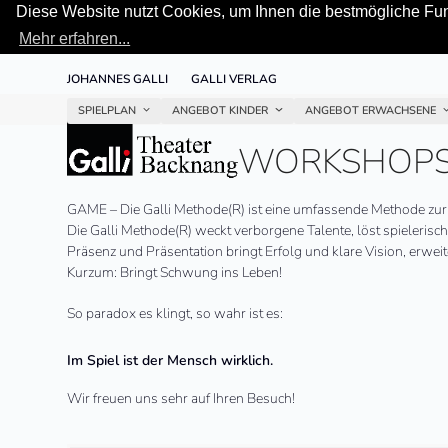
Diese Website nutzt Cookies, um Ihnen die bestmögliche Funk
Mehr erfahren...
Skip
JOHANNES GALLI
GALLI VERLAG
to
content
SPIELPLAN
ANGEBOT KINDER
ANGEBOT ERWACHSENE
WORKSHOP
GAME – Die Galli Methode
(R)
ist eine umfassende Methode zur 
Die Galli Methode
(R)
weckt verborgene Talente, löst spielerisc
Präsenz und Präsentation bringt Erfolg und klare Vision, erweite
Kurzum: Bringt Schwung ins Leben!
So paradox es klingt, so wahr ist es:
Im Spiel ist der Mensch wirklich.
Wir freu­en uns sehr auf Ihren Besuch!