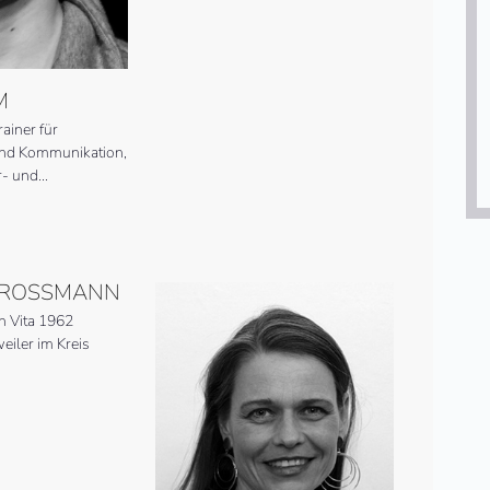
M
ainer für
und Kommunikation,
er- und…
ROSSMANN
n Vita 1962
iler im Kreis