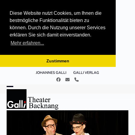
Diese Website nutzt Cookies, um Ihnen die
bestmögliche Funktionalität bieten zu
können. Durch die Nutzung unserer Services
erklären Sie sich damit einverstanden.
Mehr erfahren...
Zustimmen
Skip
JOHANNES GALLI
GALLI VERLAG
to
Facebook
E-
Telefon
content
Mail
Open
Close
mobile
mobile
menu
menu