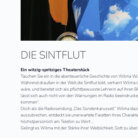
DIE SINTFLUT
Ein witzig-spritziges Theaterstück
Tauchen Sie ein in die abenteuerliche Geschichte von Wilma Wu
Während draußen in der Welt die Sintflut tobt, verharrt Wilma 
wäre, und bereitet sich als pflichtbewusste Lehrerin auf ihren 
lässt sich auch nicht von den Warnungen im Radio beeindrucken
kommen“.
Doch als die Radiosendung „Das Sündenkarussell“ Wilma dazu
auszubrechen, entdeckt sie unerwartete Facetten ihres Charakte
höchstpersönlich am Telefon zu Wort …
Gelingt es Wilma mit der Stärke ihrer Weiblichkeit, Gott zu ü