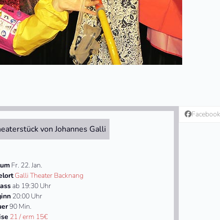
Faceboo
eaterstück von Johannes Galli
tum
Fr. 22. Jan.
elort
Galli Theater Backnang
lass
ab 19:30 Uhr
inn
20:00 Uhr
uer
90 Min.
ise
21 / erm 15€