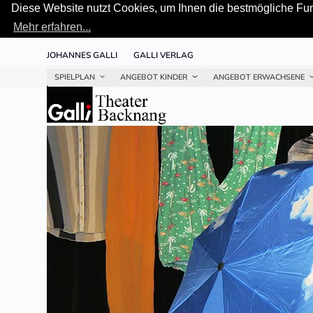
Diese Website nutzt Cookies, um Ihnen die bestmögliche Funk
Mehr erfahren...
Skip
JOHANNES GALLI
GALLI VERLAG
to
content
SPIELPLAN
ANGEBOT KINDER
ANGEBOT ERWACHSENE