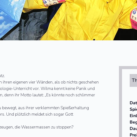
tz.
Th
in ihren eigenen vier Wänden, als ob nichts geschehen
Biologie-Unterricht vor. Wilma kennt keine Panik und
, denn ihr Motto lautet: „Es könnte noch schlimmer
Da
 bewegt, aus ihrer verklemmten Spießerhaltung
Spi
rs. Und plötzlich meldet sich sogar Gott
Ein
Beg
berzeugen, die Wassermassen zu stoppen?
Da
Pre