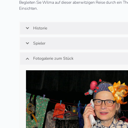
Begleiten Sie Wilma auf dieser aberwitzigen Reise durch ein T
Einsichten.
Historie
Spieler
Fotogalerie zum Stück
Use
the
left
and
right
arrow
keys
to
access
the