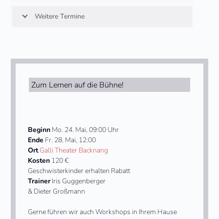
buttons
to
Weitere Termine
go
to
the
first
slide
Zum Lernen auf die Bühne!
Beginn
Mo. 24. Mai, 09:00 Uhr
Ende
Fr. 28. Mai, 12:00
Ort
Galli Theater Backnang
Kosten
120 €
Geschwisterkinder erhalten Rabatt
Trainer
Iris Guggenberger
& Dieter Großmann
Gerne führen wir auch Workshops in Ihrem Hause