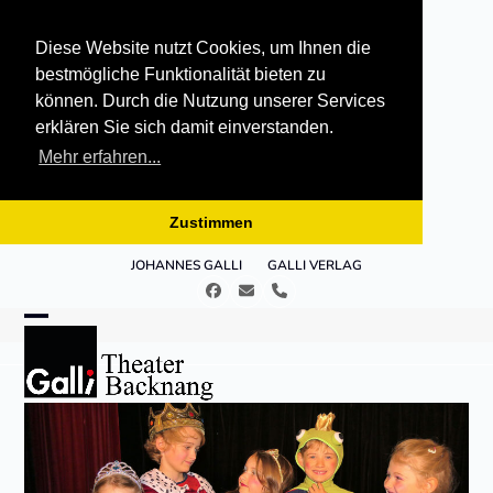
Diese Website nutzt Cookies, um Ihnen die
bestmögliche Funktionalität bieten zu
können. Durch die Nutzung unserer Services
erklären Sie sich damit einverstanden.
Mehr erfahren...
Zustimmen
Skip
JOHANNES GALLI
GALLI VERLAG
to
Facebook
E-
Telefon
content
Mail
Open
Close
mobile
mobile
menu
menu