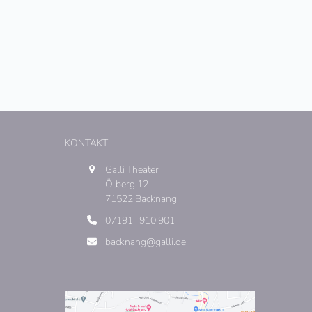
KONTAKT
Galli Theater
Ölberg 12
71522 Backnang
07191- 910 901
backnang@galli.de