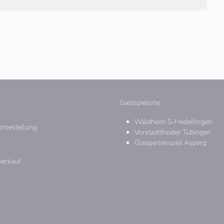
Gastspielorte
Waldheim S-Hedelfingen
orbestellung
Vorstadttheater Tübingen
Glasperlenspiel Asperg
verkauf