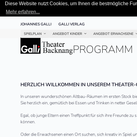
Diese Website nutzt Cookies, um Ihnen die bestmögliche Funk
Mehr erfahren...
Skip
JOHANNES GALLI
GALLI VERLAG
to
content
SPIELPLAN
ANGEBOT KINDER
ANGEBOT ERWACHSENE
PROGRAMM
HERZLICH WILLKOMMEN IN UNSE­REM THEATER-C
In unse­ren wun­der­schö­nen Altbau-Räumen im ers­ten Stock bie­
Sie herz­lich ein, gemüt­lich bei Essen und Trinken in net­ter Gesel
Egal, ob junge Eltern einen Treffpunkt für sich ihre Freunde z
können.
Oder die Erwachsenen einen Ort suchen, sich kreativ in Spiel 