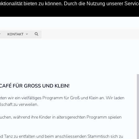
tionalität bieten zu können. Durch die Nutzung unserer Service
KONTAKT
AFÉ FÜR GROSS UND KLEIN!
ten wir ein viel­fäl­ti­ges Programm für Groß und Klein an. Wir laden
lschaft zu ver­wei­len.
u suchen, während ihre Kinder in altersgerechten Programm spielen
und Tanz zu entfalten und beim anschliessenden Stammtisch sich zu