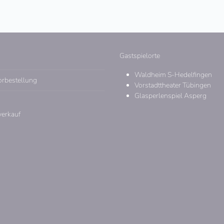
Gastspielorte
Waldheim S-Hedelfingen
orbestellung
Vorstadttheater Tübingen
Glasperlenspiel Asperg
verkauf