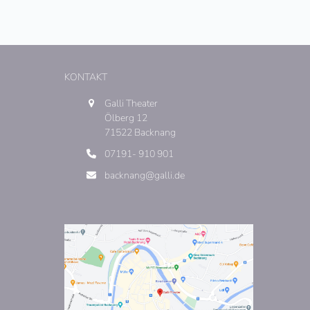
KONTAKT
Galli Theater
Ölberg 12
71522 Backnang
07191- 910 901
backnang@galli.de