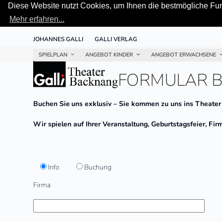
Diese Website nutzt Cookies, um Ihnen die bestmögliche Funk
Mehr erfahren...
Skip
JOHANNES GALLI
GALLI VERLAG
to
content
SPIELPLAN
ANGEBOT KINDER
ANGEBOT ERWACHSENE
FORMULAR B
Buchen Sie
uns exklusiv –
Sie kommen zu uns ins Theater
Wir spielen auf Ihrer Veranstaltung, Geburtstagsfeier, Fir
Info
Buchung
Firma