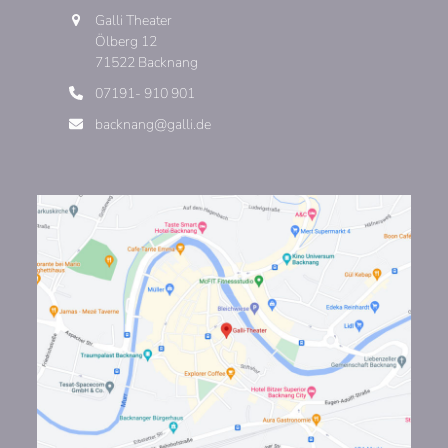
Galli Theater
Ölberg 12
71522 Backnang
07191- 910 901
backnang@galli.de