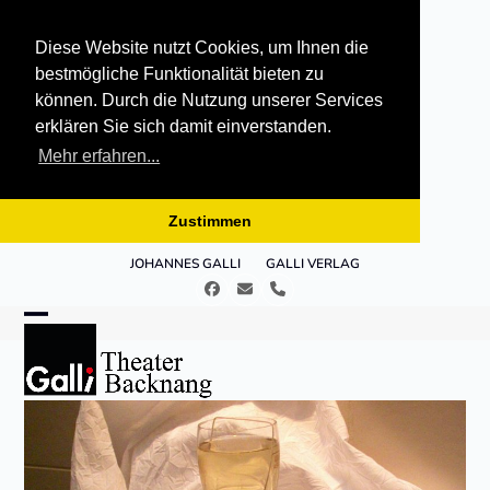
Diese Website nutzt Cookies, um Ihnen die
bestmögliche Funktionalität bieten zu
können. Durch die Nutzung unserer Services
erklären Sie sich damit einverstanden.
Mehr erfahren...
Zustimmen
Skip
JOHANNES GALLI
GALLI VERLAG
to
Facebook
E-
Telefon
content
Mail
Open
Close
mobile
mobile
menu
menu